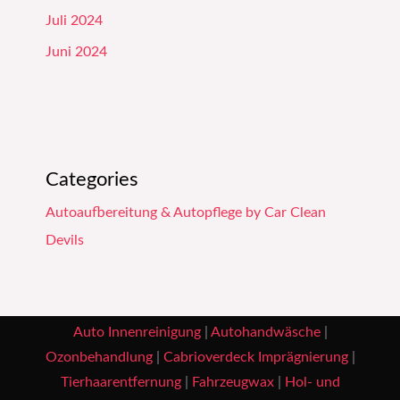
Juli 2024
Juni 2024
Categories
Autoaufbereitung & Autopflege by Car Clean
Devils
Auto Innenreinigung
|
Autohandwäsche
|
Ozonbehandlung
|
Cabrioverdeck Imprägnierung
|
Tierhaarentfernung
|
Fahrzeugwax
|
Hol- und