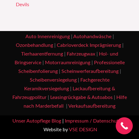
Devils
Auto Innenreinigung
|
Autohandwäsche
|
Ozonbehandlung
|
Cabrioverdeck Imprägnierung
|
Tierhaarentfernung
|
Fahrzeugwax
|
Hol- und
Bringservice
|
Motorraumreinigung
|
Professionelle
Scheibenfolierung
|
Scheinwerferaufbereitung
|
Scheibenversiegelung
|
Fachgerechte
Keramikversiegelung
|
Lackaufbereitung &
Fahrzeugpolitur
|
Leasingrückgabe & Autoabos
|
Hilfe
nach Marderbefall
|
Verkaufsaufbereitung
Unser Autopflege Blog
|
Impressum / Datenschutz
|
Website by
VSE DESIGN