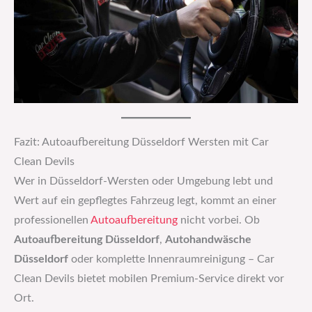
Fazit: Autoaufbereitung Düsseldorf Wersten mit Car
Clean Devils
Wer in Düsseldorf-Wersten oder Umgebung lebt und
Wert auf ein gepflegtes Fahrzeug legt, kommt an einer
professionellen
Autoaufbereitung
nicht vorbei. Ob
Autoaufbereitung Düsseldorf
,
Autohandwäsche
Düsseldorf
oder komplette Innenraumreinigung – Car
Clean Devils bietet mobilen Premium-Service direkt vor
Ort.