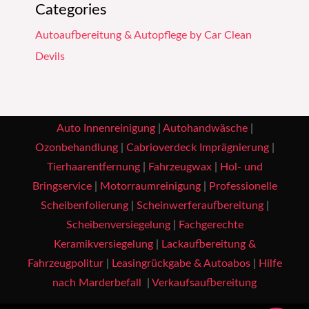
Categories
Autoaufbereitung & Autopflege by Car Clean
Devils
Auto Innenreinigung
|
Autohandwäsche
|
Ozonbehandlung
|
Cabrioverdeck Imprägnierung
|
Tierhaarentfernung
|
Fahrzeugwax
|
Hol- und
Bringservice
|
Motorraumreinigung
|
Professionelle
Scheibenfolierung
|
Scheinwerferaufbereitung
|
Scheibenversiegelung
|
Fachgerechte
Keramikversiegelung
|
Lackaufbereitung &
Fahrzeugpolitur
|
Leasingrückgabe & Autoabos
|
Hilfe
nach Marderbefall
|
Verkaufsaufbereitung