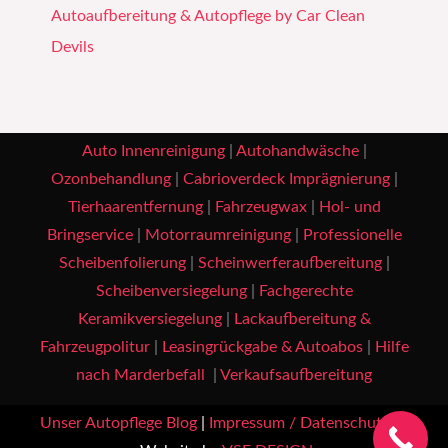
Autoaufbereitung & Autopflege by Car Clean
Devils
Auto Innenreinigung
|
Autohandwäsche
|
Ozonbehandlung
|
Cabrioverdeck Imprägnierung
|
Tierhaarentfernung
|
Fahrzeugwax
|
Hol- und
Bringservice
|
Motorraumreinigung
|
Professionelle
Scheibenfolierung
|
Scheinwerferaufbereitung
|
Scheibenversiegelung
|
Fachgerechte
Keramikversiegelung
|
Lackaufbereitung &
Fahrzeugpolitur
|
Leasingrückgabe & Autoabos
|
Hilfe
nach Marderbefall
|
Verkaufsaufbereitung
Unser Autopflege Blog
|
Impressum / Datenschutz
|