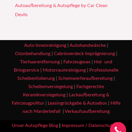
Autoaufbereitung & Autopflege by Car Clean
Devils
Auto Innenreinigung
|
Autohandwäsche
|
Ozonbehandlung
|
Cabrioverdeck Imprägnierung
|
Tierhaarentfernung
|
Fahrzeugwax
|
Hol- und
Bringservice
|
Motorraumreinigung
|
Professionelle
Scheibenfolierung
|
Scheinwerferaufbereitung
|
Scheibenversiegelung
|
Fachgerechte
Keramikversiegelung
|
Lackaufbereitung &
Fahrzeugpolitur
|
Leasingrückgabe & Autoabos
|
Hilfe
nach Marderbefall
|
Verkaufsaufbereitung
Unser Autopflege Blog
|
Impressum / Datenschutz
|