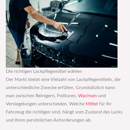
Die richtigen Lackpflegemittel wählen
Der Markt bietet eine Vielzahl von Lackpflegemitteln, die
unterschiedliche Zwecke erfüllen. Grundsätzlich kann
man zwischen Reinigern, Polituren,
Wachsen
und
Versiegelungen unterscheiden. Welche
Mittel
für Ihr
Fahrzeug die richtigen sind, hängt vom Zustand des Lacks
und Ihren persönlichen Anforderungen ab.