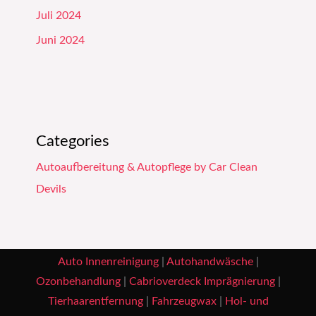
Juli 2024
Juni 2024
Categories
Autoaufbereitung & Autopflege by Car Clean
Devils
Auto Innenreinigung
|
Autohandwäsche
|
Ozonbehandlung
|
Cabrioverdeck Imprägnierung
|
Tierhaarentfernung
|
Fahrzeugwax
|
Hol- und