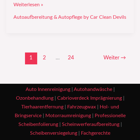
Weiterlesen »
Autoaufbereitung & Autopflege by Car Clean Devils
1
2
…
24
Weiter
→
Auto Innenreinigung
|
Autohandwäsche
|
Ozonbehandlung
|
Cabrioverdeck Imprägnierung
|
Tierhaarentfernung
|
Fahrzeugwax
|
Hol- und
Bringservice
|
Motorraumreinigung
|
Professionelle
Scheibenfolierung
|
Scheinwerferaufbereitung
|
Scheibenversiegelung
|
Fachgerechte