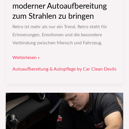
moderner Autoaufbereitung
zum Strahlen zu bringen
Retro ist mehr als nur ein Trend. Retro steht für
Erinnerungen, Emotionen und die besondere
Verbindung zwischen Mensch und Fahrzeug.
Weiterlesen »
Autoaufbereitung & Autopflege by Car Clean Devils
Holthausen
Düsseldorf
–
Warum
professionelle