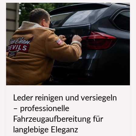
Leder
reinigen
und
versiegeln
–
professionelle
Fahrzeugaufbereitung
für
langlebige
Eleganz
Leder reinigen und versiegeln
– professionelle
Fahrzeugaufbereitung für
langlebige Eleganz