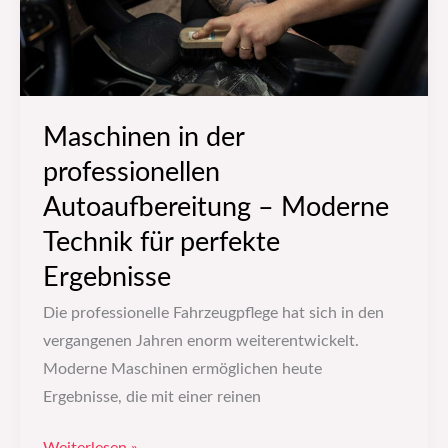
Moderne
Technik
für
perfekte
Ergebnisse
Maschinen in der
professionellen
Autoaufbereitung – Moderne
Technik für perfekte
Ergebnisse
Die professionelle Fahrzeugpflege hat sich in den
vergangenen Jahren enorm weiterentwickelt.
Moderne Maschinen ermöglichen heute
Ergebnisse, die mit einer reinen