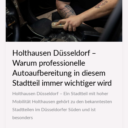
Autoaufbereitung
in
diesem
Stadtteil
immer
wichtiger
Holthausen Düsseldorf –
wird
Warum professionelle
Autoaufbereitung in diesem
Stadtteil immer wichtiger wird
Holthausen Düsseldorf – Ein Stadtteil mit hoher
Mobilität Holthausen gehört zu den bekanntesten
Stadtteilen im Düsseldorfer Süden und ist
besonders