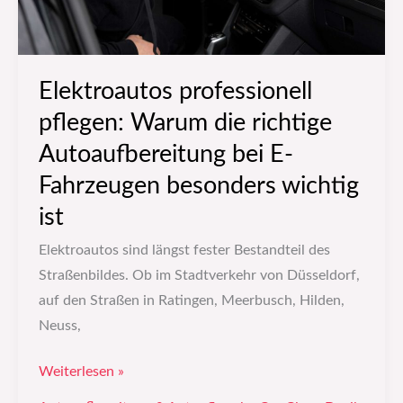
E-
Fahrzeugen
besonders
Elektroautos professionell
wichtig
pflegen: Warum die richtige
ist
Autoaufbereitung bei E-
Fahrzeugen besonders wichtig
ist
Elektroautos sind längst fester Bestandteil des
Straßenbildes. Ob im Stadtverkehr von Düsseldorf,
auf den Straßen in Ratingen, Meerbusch, Hilden,
Neuss,
Weiterlesen »