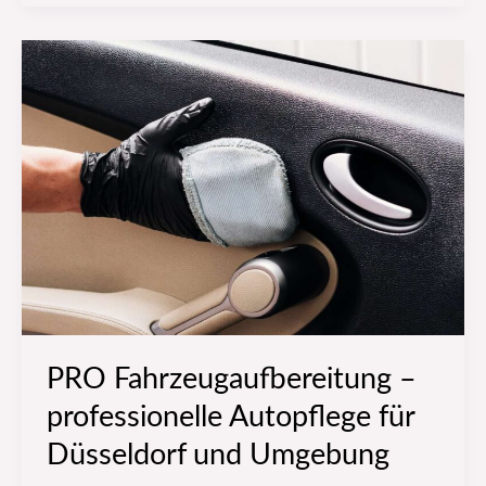
PRO
Fahrzeugaufbereitung
–
professionelle
Autopflege
für
Düsseldorf
und
Umgebung
PRO Fahrzeugaufbereitung –
professionelle Autopflege für
Düsseldorf und Umgebung