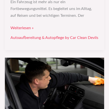
Ein Fahrzeug ist mehr als nur ein
Fortbewegungsmittel. Es begleitet uns im Alltag,
auf Reisen und bei wichtigen Terminen. Der
Weiterlesen »
Autoaufbereitung & Autopflege by Car Clean Devils
Elektroautos
professionell
pflegen:
Warum
die
richtige
Autoaufbereitung
bei