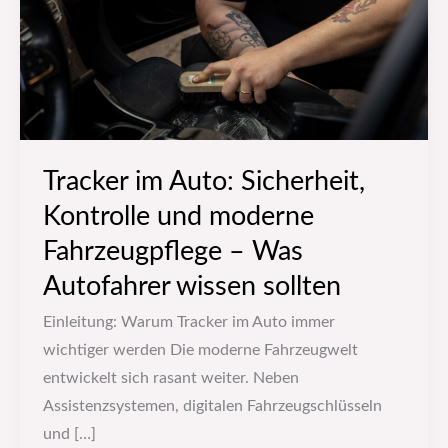
und
moderne
Fahrzeugpflege
–
Was
Autofahrer
Tracker im Auto: Sicherheit,
wissen
Kontrolle und moderne
sollten
Fahrzeugpflege – Was
Autofahrer wissen sollten
Einleitung: Warum Tracker im Auto immer
wichtiger werden Die moderne Fahrzeugwelt
entwickelt sich rasant weiter. Neben
Assistenzsystemen, digitalen Fahrzeugschlüsseln
und […]