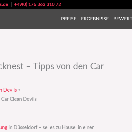
s.de
|
+49(0) 176 363 310 72
PREISE
ERGEBNISSE
BEWER
ocknest – Tipps von den Car
n Devils
 Car Clean Devils
tung
in Düsseldorf – sei es zu Hause, in einer