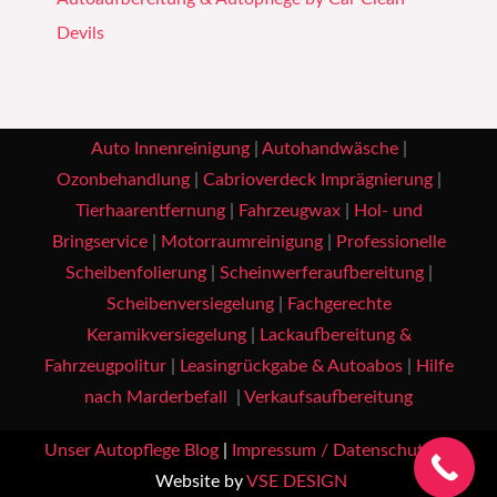
Devils
Auto Innenreinigung
|
Autohandwäsche
|
Ozonbehandlung
|
Cabrioverdeck Imprägnierung
|
Tierhaarentfernung
|
Fahrzeugwax
|
Hol- und
Bringservice
|
Motorraumreinigung
|
Professionelle
Scheibenfolierung
|
Scheinwerferaufbereitung
|
Scheibenversiegelung
|
Fachgerechte
Keramikversiegelung
|
Lackaufbereitung &
Fahrzeugpolitur
|
Leasingrückgabe & Autoabos
|
Hilfe
nach Marderbefall
|
Verkaufsaufbereitung
Unser Autopflege Blog
|
Impressum / Datenschutz
|
Website by
VSE DESIGN