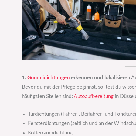
1.
Gummidichtungen
erkennen und lokalisieren
Au
Bevor du mit der Pflege beginnst, solltest du wiss
häufigsten Stellen sind:
Autoaufbereitung
in Düssel
Türdichtungen (Fahrer-, Beifahrer- und Fondtüre
Fensterdichtungen (seitlich und an der Windsch
Kofferraumdichtung