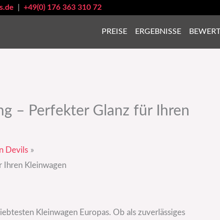
s.de
|
+49(0) 176 363 310 72
PREISE
ERGEBNISSE
BEWER
g – Perfekter Glanz für Ihren
n Devils
r Ihren Kleinwagen
liebtesten Kleinwagen Europas. Ob als zuverlässiges