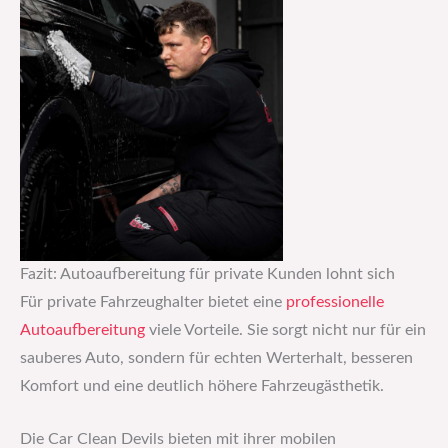
Fazit: Autoaufbereitung für private Kunden lohnt sich
Für private Fahrzeughalter bietet eine
professionelle
Autoaufbereitung
viele Vorteile. Sie sorgt nicht nur für ein
sauberes Auto, sondern für echten Werterhalt, besseren
Komfort und eine deutlich höhere Fahrzeugästhetik.
Die Car Clean Devils bieten mit ihrer mobilen