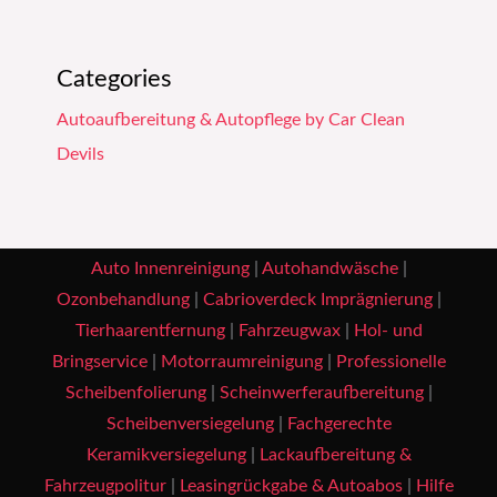
Categories
Autoaufbereitung & Autopflege by Car Clean
Devils
Auto Innenreinigung
|
Autohandwäsche
|
Ozonbehandlung
|
Cabrioverdeck Imprägnierung
|
Tierhaarentfernung
|
Fahrzeugwax
|
Hol- und
Bringservice
|
Motorraumreinigung
|
Professionelle
Scheibenfolierung
|
Scheinwerferaufbereitung
|
Scheibenversiegelung
|
Fachgerechte
Keramikversiegelung
|
Lackaufbereitung &
Fahrzeugpolitur
|
Leasingrückgabe & Autoabos
|
Hilfe