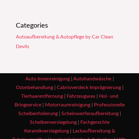
Categories
Autoaufbereitung & Autopflege by Car Clean
Devils
Auto Innenreinigung
|
Autohandwäsche
|
Ozonbehandlung
|
Cabrioverdeck Imprägnierung
|
Tierhaarentfernung
|
Fahrzeugwax
|
Hol- und
Bringservice
|
Motorraumreinigung
|
Professionelle
Scheibenfolierung
|
Scheinwerferaufbereitung
|
Scheibenversiegelung
|
Fachgerechte
Keramikversiegelung
|
Lackaufbereitung &