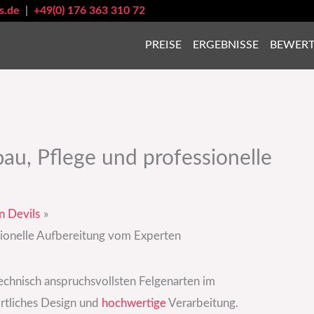
s.de
|
+49(0) 176 363 310 72
PREISE
ERGEBNISSE
BEWER
au, Pflege und professionelle
n Devils
sionelle Aufbereitung vom Experten
echnisch anspruchsvollsten Felgenarten im
ortliches Design und
hochwertige
Verarbeitung.