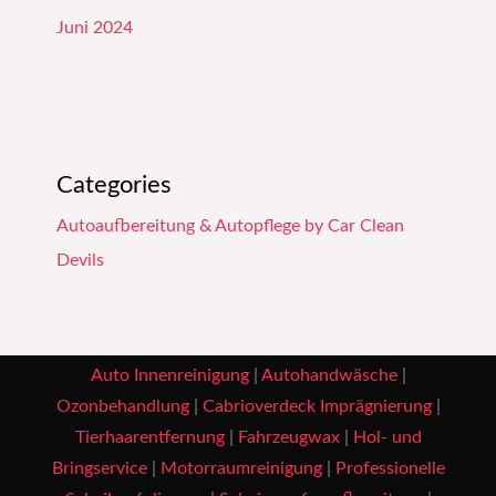
Juni 2024
Categories
Autoaufbereitung & Autopflege by Car Clean
Devils
Auto Innenreinigung
|
Autohandwäsche
|
Ozonbehandlung
|
Cabrioverdeck Imprägnierung
|
Tierhaarentfernung
|
Fahrzeugwax
|
Hol- und
Bringservice
|
Motorraumreinigung
|
Professionelle