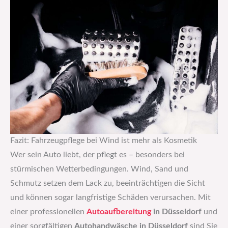
Fazit: Fahrzeugpflege bei Wind ist mehr als Kosmetik
Wer sein Auto liebt, der pflegt es – besonders bei
stürmischen Wetterbedingungen. Wind, Sand und
Schmutz setzen dem Lack zu, beeinträchtigen die Sicht
und können sogar langfristige Schäden verursachen. Mit
einer professionellen
Autoaufbereitung
in Düsseldorf
und
einer sorgfältigen
Autohandwäsche in Düsseldorf
sind Sie