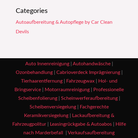
Categories
Autoaufbereitung & Autopflege by Car Clean
Devils
Auto Innenreinigung
|
Autohandwäsche
|
Ozonbehandlung
|
Cabrioverdeck Imprägnierung
|
Tierhaarentfernung
|
Fahrzeugwax
|
Hol- und
Bringservice
|
Motorraumreinigung
|
Professionelle
Scheibenfolierung
|
Scheinwerferaufbereitung
|
Scheibenversiegelung
|
Fachgerechte
Keramikversiegelung
|
Lackaufbereitung &
Fahrzeugpolitur
|
Leasingrückgabe & Autoabos
|
Hilfe
nach Marderbefall
|
Verkaufsaufbereitung