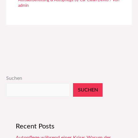
Autoaufbereitung & Autopflege by Car Clean Devils
/ Von
admin
Suchen
SUCHEN
Recent Posts
Autopflege während einer Krise: Warum der