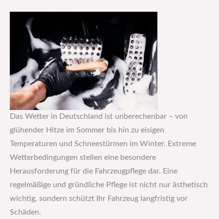
Das Wetter in Deutschland ist unberechenbar – von
glühender Hitze im Sommer bis hin zu eisigen
Temperaturen und Schneestürmen im Winter. Extreme
Wetterbedingungen stellen eine besondere
Herausforderung für die Fahrzeugpflege dar. Eine
regelmäßige und gründliche Pflege ist nicht nur ästhetisch
wichtig, sondern schützt Ihr Fahrzeug langfristig vor
Schäden.