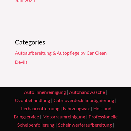
Juni 2024
Categories
Autoaufbereitung & Autopflege by Car Clean
Devils
Auto Innenreinigung
|
Autohandwäsche
|
Ozonbehandlung
|
Cabrioverdeck Imprägnierung
|
Tierhaarentfernung
|
Fahrzeugwax
|
Hol- und
Bringservice
|
Motorraumreinigung
|
Professionelle
Scheibenfolierung
|
Scheinwerferaufbereitung
|