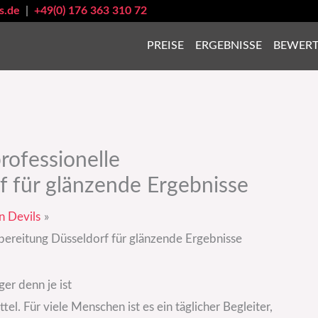
s.de
|
+49(0) 176 363 310 72
PREISE
ERGEBNISSE
BEWER
ofessionelle
f für glänzende Ergebnisse
n Devils
ereitung Düsseldorf für glänzende Ergebnisse
er denn je ist
el. Für viele Menschen ist es ein täglicher Begleiter,