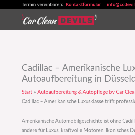
Zum
Termin vereinbaren:
Kontaktformular
|
info@ccdevil
Inhalt
springen
Cadillac – Amerikanische Luxu
Autoaufbereitung in Düssel
Start
Autoaufbereitung & Autopflege by Car Clea
Cadillac – Amerikanische Luxusklasse trifft profess
Amerikanische Automobilgeschichte ist ohne Cadill
andere für Luxus, kraftvolle Motoren, ikonisches D