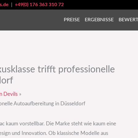
s.de
|
+49(0) 176 363 310 72
PREISE
ERGEBNISSE
BEWER
sklasse trifft professionelle
dorf
n Devils
ionelle Autoaufbereitung in Düsseldorf
ac kaum vorstellbar. Die Marke steht wie kaum eine
esign und Innovation. Ob klassische Modelle aus