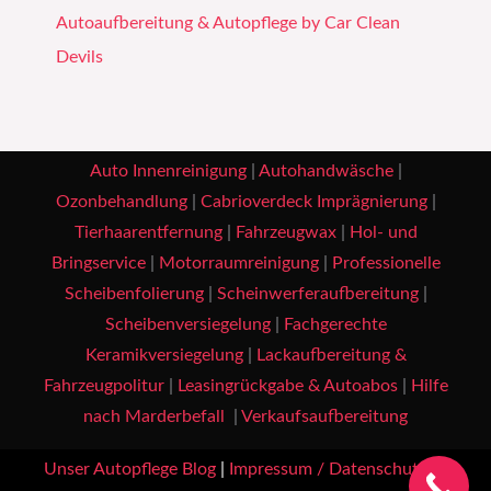
Autoaufbereitung & Autopflege by Car Clean
Devils
Auto Innenreinigung
|
Autohandwäsche
|
Ozonbehandlung
|
Cabrioverdeck Imprägnierung
|
Tierhaarentfernung
|
Fahrzeugwax
|
Hol- und
Bringservice
|
Motorraumreinigung
|
Professionelle
Scheibenfolierung
|
Scheinwerferaufbereitung
|
Scheibenversiegelung
|
Fachgerechte
Keramikversiegelung
|
Lackaufbereitung &
Fahrzeugpolitur
|
Leasingrückgabe & Autoabos
|
Hilfe
nach Marderbefall
|
Verkaufsaufbereitung
Unser Autopflege Blog
|
Impressum / Datenschutz
|