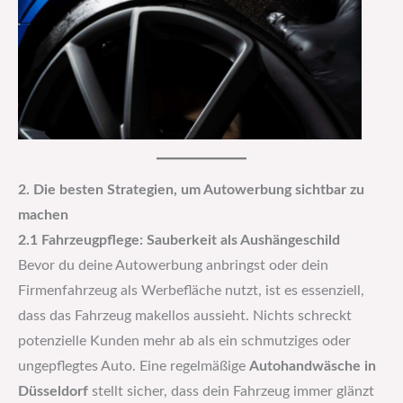
2. Die besten Strategien, um Autowerbung sichtbar zu
machen
2.1 Fahrzeugpflege: Sauberkeit als Aushängeschild
Bevor du deine Autowerbung anbringst oder dein
Firmenfahrzeug als Werbefläche nutzt, ist es essenziell,
dass das Fahrzeug makellos aussieht. Nichts schreckt
potenzielle Kunden mehr ab als ein schmutziges oder
ungepflegtes Auto. Eine regelmäßige
Autohandwäsche in
Düsseldorf
stellt sicher, dass dein Fahrzeug immer glänzt