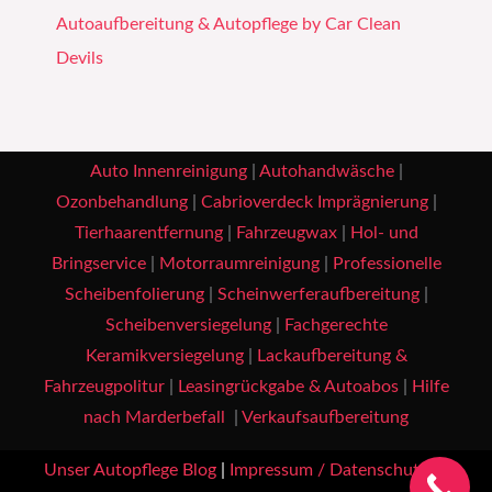
Autoaufbereitung & Autopflege by Car Clean
Devils
Auto Innenreinigung
|
Autohandwäsche
|
Ozonbehandlung
|
Cabrioverdeck Imprägnierung
|
Tierhaarentfernung
|
Fahrzeugwax
|
Hol- und
Bringservice
|
Motorraumreinigung
|
Professionelle
Scheibenfolierung
|
Scheinwerferaufbereitung
|
Scheibenversiegelung
|
Fachgerechte
Keramikversiegelung
|
Lackaufbereitung &
Fahrzeugpolitur
|
Leasingrückgabe & Autoabos
|
Hilfe
nach Marderbefall
|
Verkaufsaufbereitung
Unser Autopflege Blog
|
Impressum / Datenschutz
|