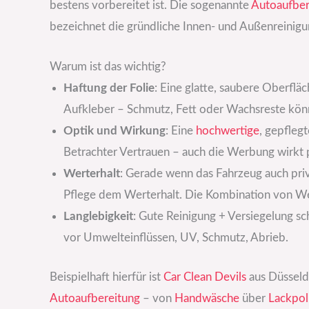
bestens vorbereitet ist. Die sogenannte
Autoaufber
bezeichnet die gründliche Innen- und Außenreinigu
Warum ist das wichtig?
Haftung der Folie
: Eine glatte, saubere Oberflä
Aufkleber – Schmutz, Fett oder Wachsreste könn
Optik und Wirkung
: Eine
hochwertige
, gepfleg
Betrachter Vertrauen – auch die Werbung wirkt p
Werterhalt
: Gerade wenn das Fahrzeug auch priv
Pflege dem Werterhalt. Die Kombination von We
Langlebigkeit
: Gute Reinigung + Versiegelung s
vor Umwelteinflüssen, UV, Schmutz, Abrieb.
Beispielhaft hierfür ist
Car Clean Devils
aus Düsseld
Autoaufbereitung
– von
Handwäsche
über
Lackpol