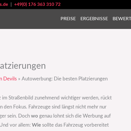
s.de
|
+49(0) 176 363 310 72
PREISE
ERGEBNISSE
BEWER
atzierungen
n Devils
Autowerbung: Die besten Platzierungen
enz im Straßenbild zunehmend wichtiger werden, rückt
 den Fokus. Fahrzeuge sind längst nicht mehr nur
ger sein. Doch
wo
genau lohnt sich die Werbung auf
Und vor allem:
Wie
sollte das Fahrzeug vorbereitet