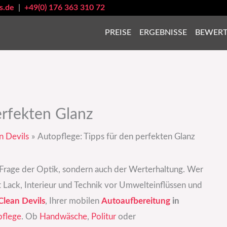
s.de
|
+49(0) 176 363 310 72
PREISE
ERGEBNISSE
BEWER
erfekten Glanz
n Devils
Autopflege: Tipps für den perfekten Glanz
e Frage der Optik, sondern auch der Werterhaltung. Wer
zt Lack, Interieur und Technik vor Umwelteinflüssen und
Clean Devils
, Ihrer mobilen
Autoaufbereitung
in
flege
. Ob
Handwäsche
,
Politur
oder