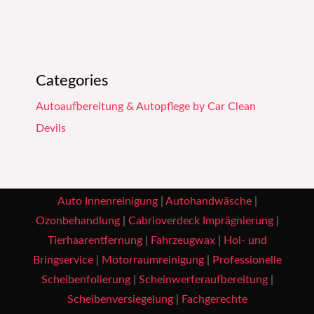
Categories
Autoaufbereitung & Autopflege by Car Clean
Devils
Auto Innenreinigung
|
Autohandwäsche
|
Ozonbehandlung
|
Cabrioverdeck Imprägnierung
|
Tierhaarentfernung
|
Fahrzeugwax
|
Hol- und
Bringservice
|
Motorraumreinigung
|
Professionelle
Scheibenfolierung
|
Scheinwerferaufbereitung
|
Scheibenversiegelung
|
Fachgerechte