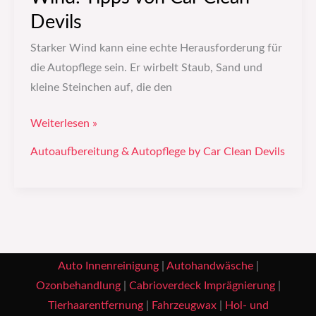
Devils
Starker Wind kann eine echte Herausforderung für
die Autopflege sein. Er wirbelt Staub, Sand und
kleine Steinchen auf, die den
Weiterlesen »
Autoaufbereitung & Autopflege by Car Clean Devils
Auto Innenreinigung
|
Autohandwäsche
|
Ozonbehandlung
|
Cabrioverdeck Imprägnierung
|
Tierhaarentfernung
|
Fahrzeugwax
|
Hol- und