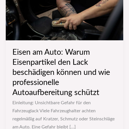
den
Lack
beschädigen
können
und
wie
Eisen am Auto: Warum
professionelle
Eisenpartikel den Lack
Autoaufbereitung
schützt
beschädigen können und wie
professionelle
Autoaufbereitung schützt
Einleitung: Unsichtbare Gefahr für den
Fahrzeuglack Viele Fahrzeughalter achten
regelmäßig auf Kratzer, Schmutz oder Steinschläge
am Auto. Eine Gefahr bleibt […]