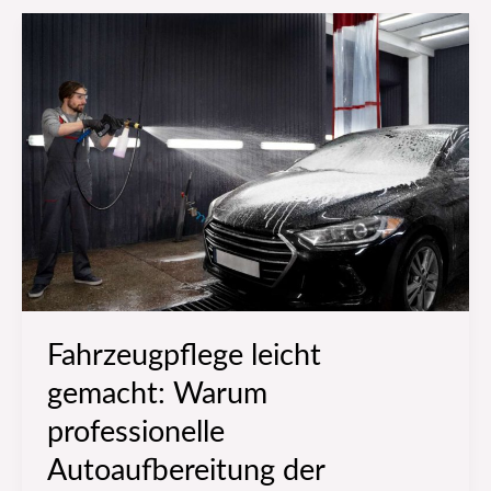
Fahrzeugpflege
leicht
gemacht:
Warum
professionelle
Autoaufbereitung
der
Schlüssel
zu
Wert
und
Fahrzeugpflege leicht
Glanz
gemacht: Warum
ist
professionelle
Autoaufbereitung der