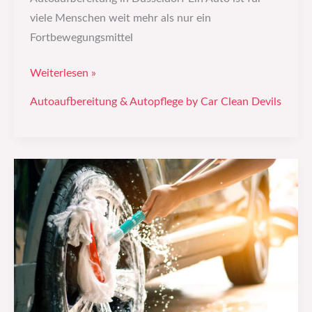
viele Menschen weit mehr als nur ein
Fortbewegungsmittel
Weiterlesen »
Autoaufbereitung & Autopflege by Car Clean Devils
Fahrzeugpflege
&
Autoaufbereitung
–
Der
ultimative
Guide
für