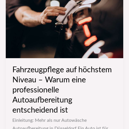
Niveau
–
Warum
eine
professionelle
Autoaufbereitung
entscheidend
ist
Fahrzeugpflege auf höchstem
Niveau – Warum eine
professionelle
Autoaufbereitung
entscheidend ist
Einleitung: Mehr als nur Autowäsche
Autoaufbereitung in Düsseldorf Ein Auto ist für