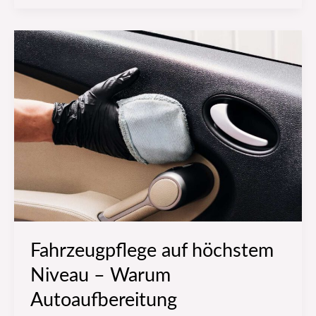
Fahrzeugpflege
auf
höchstem
Niveau
–
Warum
Autoaufbereitung
unverzichtbar
ist
Fahrzeugpflege auf höchstem
Niveau – Warum
Autoaufbereitung