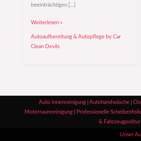
beeinträchtigen […]
Weiterlesen »
Autoaufbereitung & Autopflege by Car
Clean Devils
Auto Innenreinigung
|
Autohandwäsche
|
Oz
Motorraumreinigung
|
Professionelle Scheibenfoli
& Fahrzeugpolitur
Unser Au