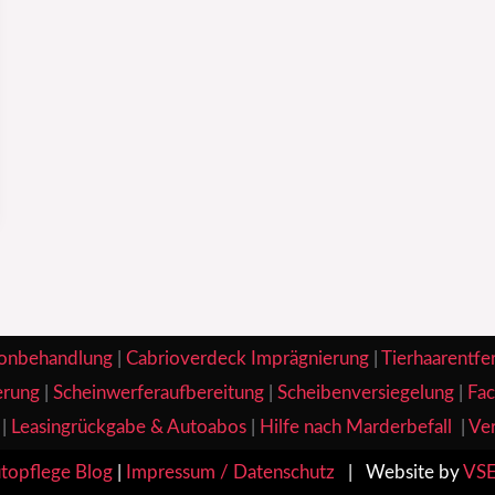
onbehandlung
|
Cabrioverdeck Imprägnierung
|
Tierhaarentfe
erung
|
Scheinwerferaufbereitung
|
Scheibenversiegelung
|
Fac
|
Leasingrückgabe & Autoabos
|
Hilfe nach Marderbefall
|
Ver
topflege Blog
|
Impressum / Datenschutz
| Website by
VSE