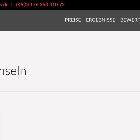
s.de
|
+49(0) 176 363 310 72
PREISE
ERGEBNISSE
BEWER
hseln