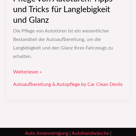
Glanz
und Tricks für Langlebigkeit
und Glanz
Die Pflege von Autotüren ist ein wesentlicher
Bestandteil der Autoaufbereitung, um die
Langlebigkeit und den Glanz Ihres Fahrzeugs zu
erhalten.
Weiterlesen »
Autoaufbereitung & Autopflege by Car Clean Devils
Auto Innenreinigung
|
Autohandwäsche
|