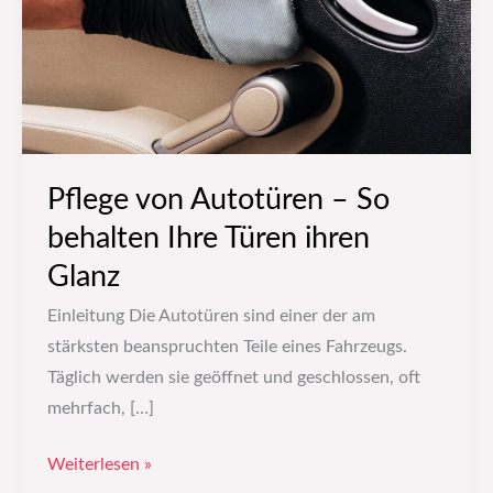
behalten
Ihre
Türen
ihren
Glanz
Pflege von Autotüren – So
behalten Ihre Türen ihren
Glanz
Einleitung Die Autotüren sind einer der am
stärksten beanspruchten Teile eines Fahrzeugs.
Täglich werden sie geöffnet und geschlossen, oft
mehrfach, […]
Weiterlesen »