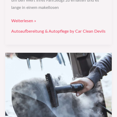
um den Wert Ihres Fahrzeugs zu erhalten und es
lange in einem makellosen
Weiterlesen »
Autoaufbereitung & Autopflege by Car Clean Devils
Wie
du
dein
Auto
vor
Rost
schützt
–
Tipps