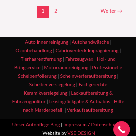
1
2
Weiter
→
Auto Innenreinigung
|
Autohandwäsche
|
Ozonbehandlung
|
Cabrioverdeck Imprägnierung
|
Tierhaarentfernung
|
Fahrzeugwax
|
Hol- und
Bringservice
|
Motorraumreinigung
|
Professionelle
Scheibenfolierung
|
Scheinwerferaufbereitung
|
Scheibenversiegelung
|
Fachgerechte
Keramikversiegelung
|
Lackaufbereitung &
Fahrzeugpolitur
|
Leasingrückgabe & Autoabos
|
Hilfe
nach Marderbefall
|
Verkaufsaufbereitung
Unser Autopflege Blog
|
Impressum / Datenschutz
|
Website by
VSE DESIGN