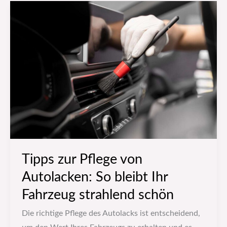
Tipps
zur
Pflege
von
Autolacken:
So
bleibt
Ihr
Fahrzeug
strahlend
schön
Tipps zur Pflege von
Autolacken: So bleibt Ihr
Fahrzeug strahlend schön
Die richtige Pflege des Autolacks ist entscheidend,