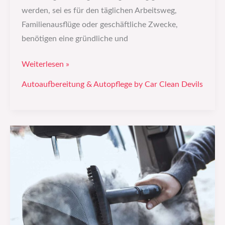
werden, sei es für den täglichen Arbeitsweg,
Familienausflüge oder geschäftliche Zwecke,
benötigen eine gründliche und
Weiterlesen »
Autoaufbereitung & Autopflege by Car Clean Devils
Wie
du
dein
Auto
richtig
wachst
–