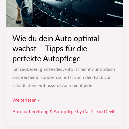
–
Tipps
für
die
perfekte
Wie du dein Auto optimal
Autopflege
wachst – Tipps für die
perfekte Autopflege
Ein sauberes, glänzendes Auto ist nicht nur optisch
ansprechend, sondern schützt auch den Lack vor
schädlichen Einflüssen. Doch nicht jede
Weiterlesen »
Autoaufbereitung & Autopflege by Car Clean Devils