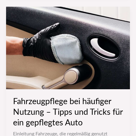
Fahrzeugpflege
bei
häufiger
Nutzung
–
Tipps
und
Tricks
für
ein
gepflegtes
Fahrzeugpflege bei häufiger
Auto
Nutzung – Tipps und Tricks für
ein gepflegtes Auto
Einleitung Fahrzeuge, die regelmäßig genutzt