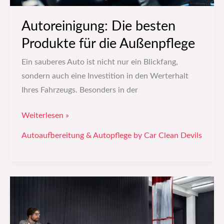
Autoreinigung: Die besten
Produkte für die Außenpflege
Ein sauberes Auto ist nicht nur ein Blickfang,
sondern auch eine Investition in den Werterhalt
Ihres Fahrzeugs. Besonders in der
Weiterlesen »
Autoaufbereitung & Autopflege by Car Clean Devils
Wie
du
dein