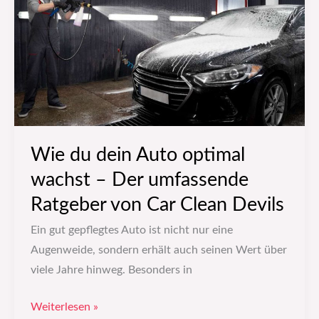
Auto
optimal
wachst
–
Der
umfassende
Ratgeber
von
Wie du dein Auto optimal
Car
wachst – Der umfassende
Clean
Ratgeber von Car Clean Devils
Devils
Ein gut gepflegtes Auto ist nicht nur eine
Augenweide, sondern erhält auch seinen Wert über
viele Jahre hinweg. Besonders in
Weiterlesen »