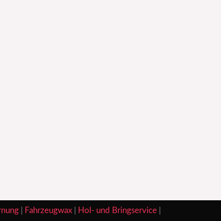
rnung
|
Fahrzeugwax
|
Hol- und Bringservice
|