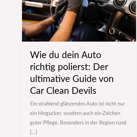
richtig
polierst:
Der
ultimative
Guide
Wie du dein Auto
von
Car
richtig polierst: Der
Clean
ultimative Guide von
Devils
Car Clean Devils
Ein strahlend glänzendes Auto ist nicht nur
ein Hingucker, sondern auch ein Zeichen
guter Pflege. Besonders in der Region rund
[…]