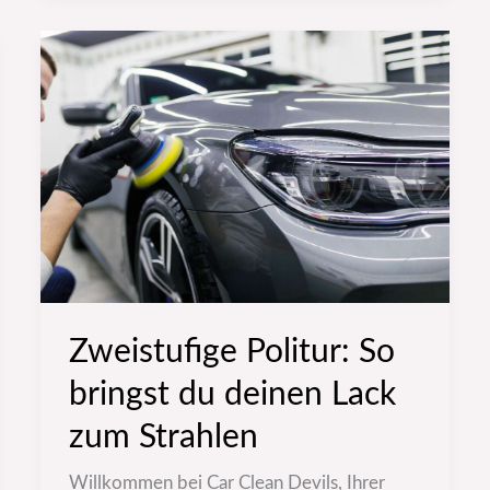
Zweistufige
Politur:
So
bringst
du
deinen
Lack
zum
Strahlen
Zweistufige Politur: So
bringst du deinen Lack
zum Strahlen
Willkommen bei Car Clean Devils, Ihrer