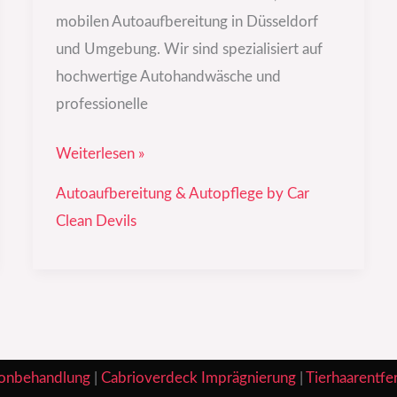
mobilen Autoaufbereitung in Düsseldorf
und Umgebung. Wir sind spezialisiert auf
hochwertige Autohandwäsche und
professionelle
Weiterlesen »
Autoaufbereitung & Autopflege by Car
Clean Devils
onbehandlung
|
Cabrioverdeck Imprägnierung
|
Tierhaarentfe