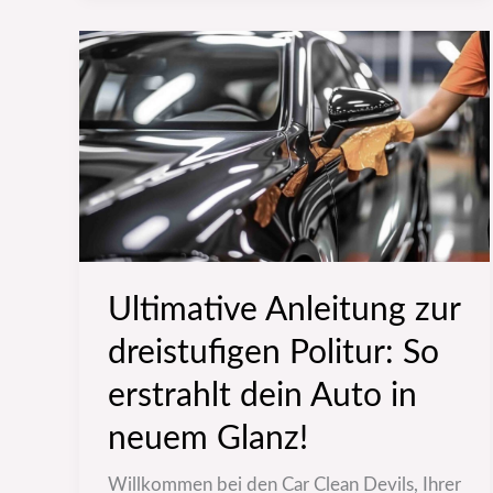
Ultimative
Anleitung
zur
dreistufigen
Politur:
So
erstrahlt
dein
Ultimative Anleitung zur
Auto
dreistufigen Politur: So
in
neuem
erstrahlt dein Auto in
Glanz!
neuem Glanz!
Willkommen bei den Car Clean Devils, Ihrer