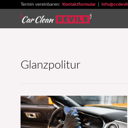
Zum
Termin vereinbaren:
Kontaktformular
|
info@ccdevil
Inhalt
springen
Glanzpolitur
Wie
du
dein
Auto