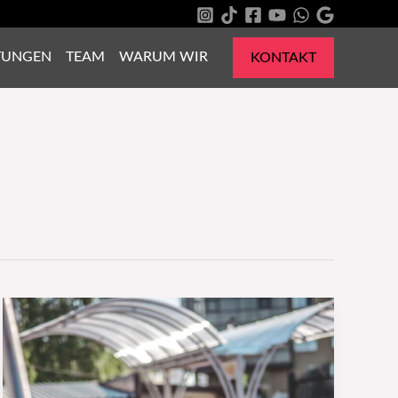
TUNGEN
TEAM
WARUM WIR
KONTAKT
Autopolitur:
So
findest
du