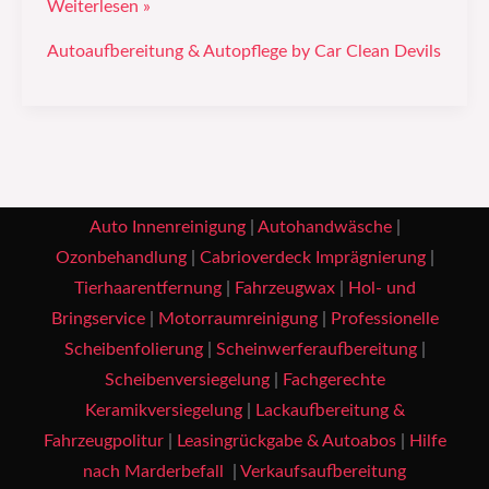
Weiterlesen »
Autoaufbereitung & Autopflege by Car Clean Devils
Auto Innenreinigung
|
Autohandwäsche
|
Ozonbehandlung
|
Cabrioverdeck Imprägnierung
|
Tierhaarentfernung
|
Fahrzeugwax
|
Hol- und
Bringservice
|
Motorraumreinigung
|
Professionelle
Scheibenfolierung
|
Scheinwerferaufbereitung
|
Scheibenversiegelung
|
Fachgerechte
Keramikversiegelung
|
Lackaufbereitung &
Fahrzeugpolitur
|
Leasingrückgabe & Autoabos
|
Hilfe
nach Marderbefall
|
Verkaufsaufbereitung