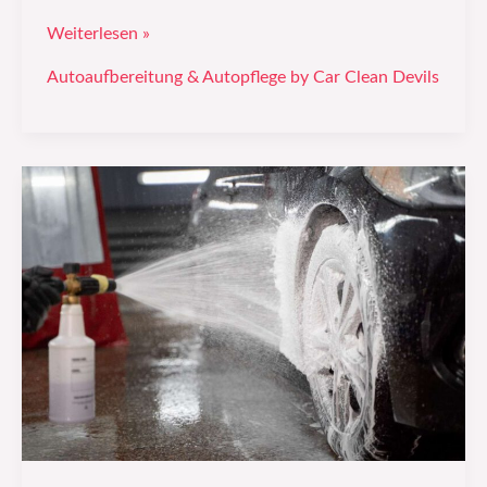
Weiterlesen »
Autoaufbereitung & Autopflege by Car Clean Devils
Wie
du
dein
Auto
optimal
reinigst:
Autoreinigung
leicht
gemacht