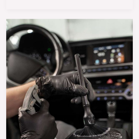
Tipps
zur
Pflege
von
Autolacken:
Glänzender
Schutz
für
Ihr
Fahrzeug