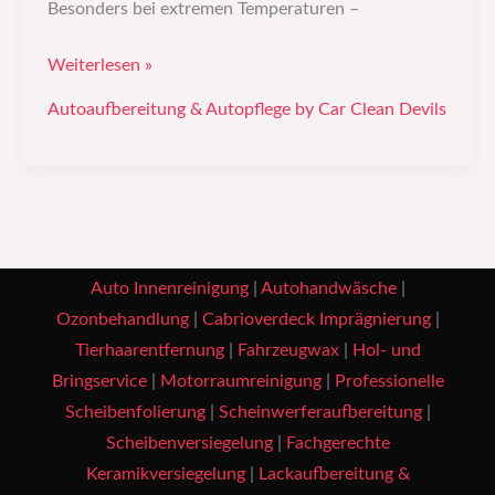
Besonders bei extremen Temperaturen –
Weiterlesen »
Autoaufbereitung & Autopflege by Car Clean Devils
Auto Innenreinigung
|
Autohandwäsche
|
Ozonbehandlung
|
Cabrioverdeck Imprägnierung
|
Tierhaarentfernung
|
Fahrzeugwax
|
Hol- und
Bringservice
|
Motorraumreinigung
|
Professionelle
Scheibenfolierung
|
Scheinwerferaufbereitung
|
Scheibenversiegelung
|
Fachgerechte
Keramikversiegelung
|
Lackaufbereitung &