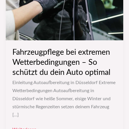
So
schützt
du
dein
Auto
optimal
Fahrzeugpflege bei extremen
Wetterbedingungen – So
schützt du dein Auto optimal
Einleitung Autoaufbereitung in Düsseldorf Extreme
Wetterbedingungen Autoaufbereitung in
Düsseldorf wie heiße Sommer, eisige Winter und
stürmische Regenzeiten setzen deinem Fahrzeug
[…]