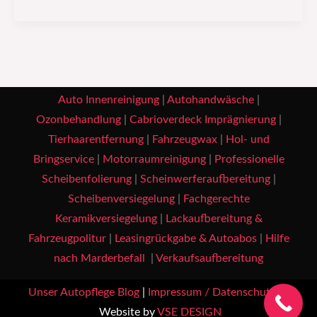
Auto Innenreinigung
|
Autohandwäsche
|
Ozonbehandlung
|
Cabrioverdeck Imprägnierung
|
Tierhaarentfernung
|
Fahrzeugwax
|
Hol- und
Bringservice
|
Motorraumreinigung
|
Professionelle
Scheibenfolierung
|
Scheinwerferaufbereitung
|
Scheibenversiegelung
|
Fachgerechte
Keramikversiegelung
|
Lackaufbereitung &
Fahrzeugpolitur
|
Leasingrückgabe & Autoabos
|
Hilfe
nach Marderbefall
|
Verkaufsaufbereitung
Unser Autopflege Blog
|
Impressum / Datenschutz
|
Website by
VSE DESIGN