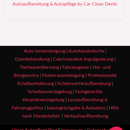
Autoaufbereitung & Autopflege by Car Clean Devils
Auto Innenreinigung
|
Autohandwäsche
|
Ozonbehandlung
|
Cabrioverdeck Imprägnierung
|
Tierhaarentfernung
|
Fahrzeugwax
|
Hol- und
Bringservice
|
Motorraumreinigung
|
Professionelle
Scheibenfolierung
|
Scheinwerferaufbereitung
|
Scheibenversiegelung
|
Fachgerechte
Keramikversiegelung
|
Lackaufbereitung &
Fahrzeugpolitur
|
Leasingrückgabe & Autoabos
|
Hilfe
nach Marderbefall
|
Verkaufsaufbereitung