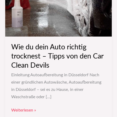
trocknest
–
Tipps
von
den
Car
Wie du dein Auto richtig
Clean
trocknest – Tipps von den Car
Devils
Clean Devils
Einleitung Autoaufbereitung in Düsseldorf Nach
einer gründlichen Autowäsche, Autoaufbereitung
in Düsseldorf – sei es zu Hause, in einer
Waschstraße oder […]
Weiterlesen »