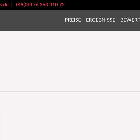
s.de
|
+49(0) 176 363 310 72
PREISE
ERGEBNISSE
BEWER