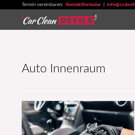
Zum
Termin vereinbaren:
Kontaktformular
|
info@ccdevil
Inhalt
springen
Auto Innenraum
Tipps
zur
Pflege
von