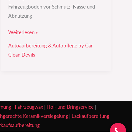
Fahrzeugboden vor Schmutz, Nässe und
Abnutzung
Weiterlesen »
Autoaufbereitung & Autopflege by Car
Clean Devils
rnung
|
Fahrzeugwax
|
Hol- und Bringservice
|
hgerechte Keramikversiegelung
|
Lackaufbereitung
kaufsaufbereitung