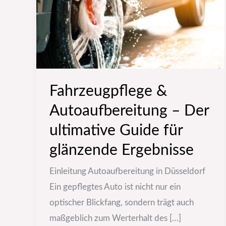
Der
ultimative
Guide
für
glänzende
Fahrzeugpflege &
Ergebnisse
Autoaufbereitung – Der
ultimative Guide für
glänzende Ergebnisse
Einleitung Autoaufbereitung in Düsseldorf
Ein gepflegtes Auto ist nicht nur ein
optischer Blickfang, sondern trägt auch
maßgeblich zum Werterhalt des […]