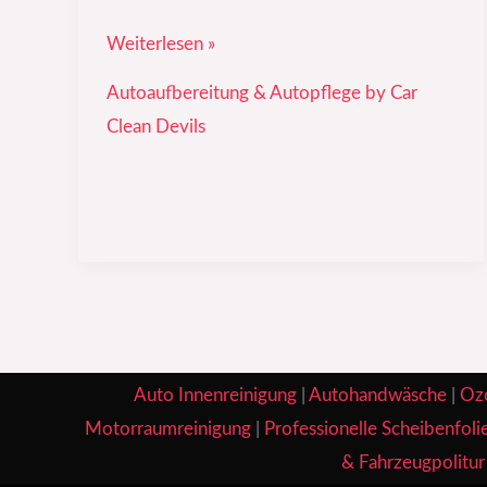
Weiterlesen »
Autoaufbereitung & Autopflege by Car
Clean Devils
Auto Innenreinigung
|
Autohandwäsche
|
Oz
Motorraumreinigung
|
Professionelle Scheibenfoli
& Fahrzeugpolitur