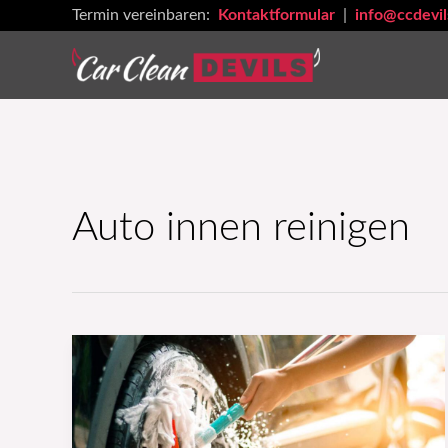
Zum
Termin vereinbaren:
Kontaktformular
|
info@ccdevil
Inhalt
springen
Auto innen reinigen
Fahrzeugpflege
&
Autoaufbereitung
–