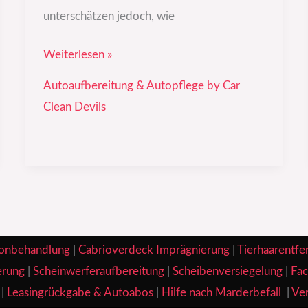
unterschätzen jedoch, wie
Weiterlesen »
Autoaufbereitung & Autopflege by Car
Clean Devils
onbehandlung
|
Cabrioverdeck Imprägnierung
|
Tierhaarentfe
erung
|
Scheinwerferaufbereitung
|
Scheibenversiegelung
|
Fac
|
Leasingrückgabe & Autoabos
|
Hilfe nach Marderbefall
|
Ver