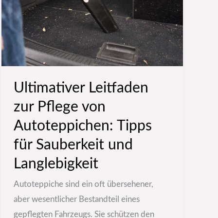
von
Autoteppichen:
Tipps
für
Sauberkeit
Ultimativer Leitfaden
und
Langlebigkeit
zur Pflege von
Autoteppichen: Tipps
für Sauberkeit und
Langlebigkeit
Autoteppiche sind ein oft übersehener,
aber wesentlicher Bestandteil eines
gepflegten Fahrzeugs. Sie schützen den