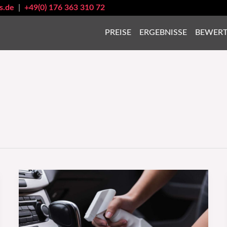
s.de
|
+49(0) 176 363 310 72
PREISE
ERGEBNISSE
BEWER
Wie
du
dein
Auto