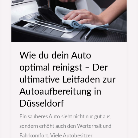
optimal
reinigst
–
Der
ultimative
Wie du dein Auto
Leitfaden
zur
optimal reinigst – Der
Autoaufbereitung
ultimative Leitfaden zur
in
Autoaufbereitung in
Düsseldorf
Düsseldorf
Ein sauberes Auto sieht nicht nur gut aus,
sondern erhöht auch den Werterhalt und
Fahrkomfort. Viele Autobesitzer