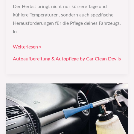
Düsseldorf
Der Herbst bringt nicht nur kürzere Tage und
kühlere Temperaturen, sondern auch spezifische
Herausforderungen für die Pflege deines Fahrzeugs.
In
Weiterlesen »
Autoaufbereitung & Autopflege by Car Clean Devils
Autoreinigung
leicht
gemacht:
Schritt
für
Schritt