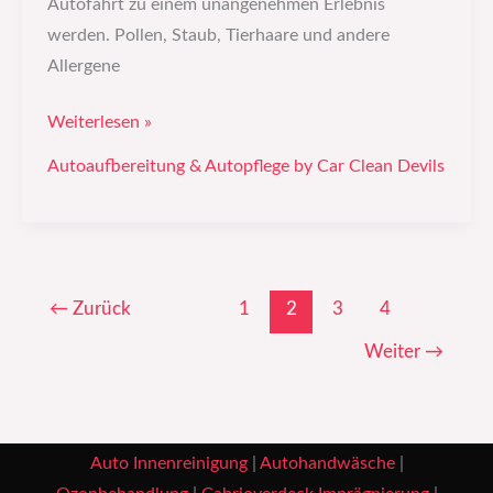
Autofahrt zu einem unangenehmen Erlebnis
werden. Pollen, Staub, Tierhaare und andere
Allergene
Weiterlesen »
Autoaufbereitung & Autopflege by Car Clean Devils
←
Zurück
1
2
3
4
Weiter
→
Auto Innenreinigung
|
Autohandwäsche
|