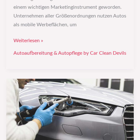
einem wichtigen Marketinginstrument geworden.
Unternehmen aller Größenordnungen nutzen Autos
als mobile Werbeflächen, um
Weiterlesen »
Autoaufbereitung & Autopflege by Car Clean Devils
Autopolitur:
So
findest
du
das
richtige
Produkt