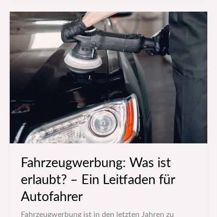
Fahrzeugwerbung:
Was
ist
erlaubt?
–
Ein
Leitfaden
für
Autofahrer
Fahrzeugwerbung: Was ist
erlaubt? – Ein Leitfaden für
Autofahrer
Fahrzeugwerbung ist in den letzten Jahren zu