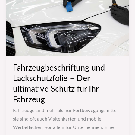
–
Der
ultimative
Schutz
für
Ihr
Fahrzeug
Fahrzeugbeschriftung und
Lackschutzfolie – Der
ultimative Schutz für Ihr
Fahrzeug
Fahrzeuge sind mehr als nur Fortbewegungsmittel –
sie sind oft auch Visitenkarten und mobile
Werbeflächen, vor allem für Unternehmen. Eine