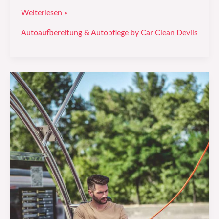
Weiterlesen »
Autoaufbereitung & Autopflege by Car Clean Devils
Autoreinigung
für
Allergiker:
Tipps
und
Tricks