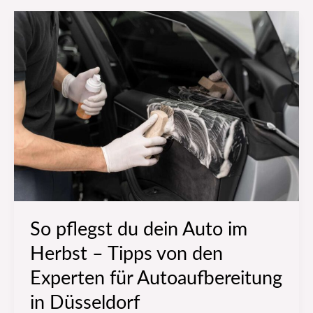
So
pflegst
du
dein
Auto
im
Herbst
–
Tipps
von
den
So pflegst du dein Auto im
Experten
Herbst – Tipps von den
für
Autoaufbereitung
Experten für Autoaufbereitung
in
in Düsseldorf