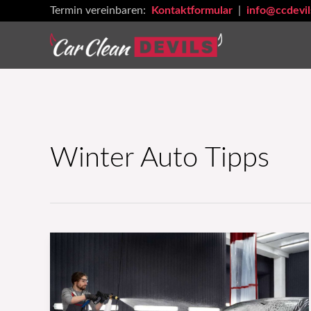
Zum
Termin vereinbaren:
Kontaktformular
|
info@ccdevil
Inhalt
springen
Winter Auto Tipps
So
machst
du
dein