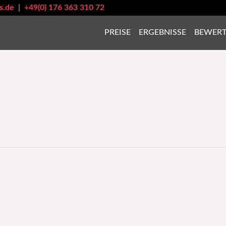
s.de
|
+49(0) 176 363 310 72
PREISE
ERGEBNISSE
BEWER