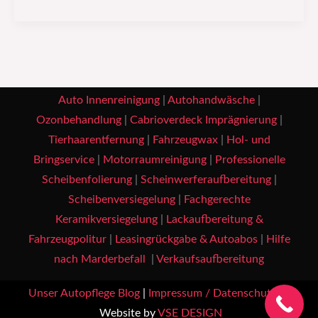
Auto Innenreinigung
|
Autohandwäsche
|
Ozonbehandlung
|
Cabrioverdeck Imprägnierung
|
Tierhaarentfernung
|
Fahrzeugwax
|
Hol- und
Bringservice
|
Motorraumreinigung
|
Professionelle
Scheibenfolierung
|
Scheinwerferaufbereitung
|
Scheibenversiegelung
|
Fachgerechte
Keramikversiegelung
|
Lackaufbereitung &
Fahrzeugpolitur
|
Leasingrückgabe & Autoabos
|
Hilfe
nach Marderbefall
|
Verkaufsaufbereitung
Unser Autopflege Blog
|
Impressum / Datenschutz
|
Website by
VSE DESIGN