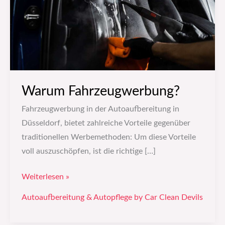
Warum Fahrzeugwerbung?
Fahrzeugwerbung in der Autoaufbereitung in
Düsseldorf, bietet zahlreiche Vorteile gegenüber
traditionellen Werbemethoden: Um diese Vorteile
voll auszuschöpfen, ist die richtige […]
Weiterlesen »
Autoaufbereitung & Autopflege by Car Clean Devils