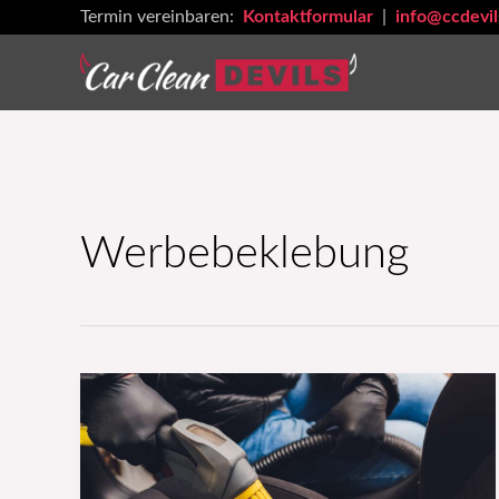
Zum
Termin vereinbaren:
Kontaktformular
|
info@ccdevil
Inhalt
springen
Werbebeklebung
Autowerbung:
Die
besten
Ideen