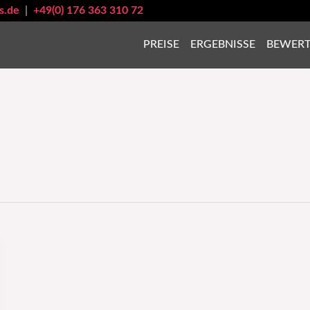
s.de
|
+49(0) 176 363 310 72
PREISE
ERGEBNISSE
BEWER