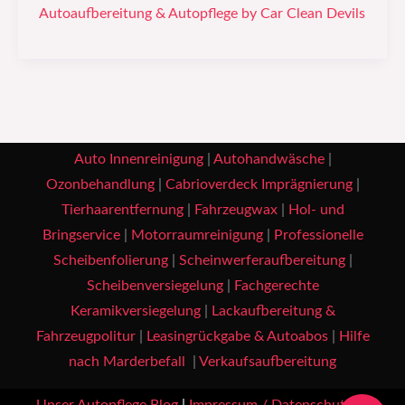
Autoaufbereitung & Autopflege by Car Clean Devils
Auto Innenreinigung
|
Autohandwäsche
|
Ozonbehandlung
|
Cabrioverdeck Imprägnierung
|
Tierhaarentfernung
|
Fahrzeugwax
|
Hol- und
Bringservice
|
Motorraumreinigung
|
Professionelle
Scheibenfolierung
|
Scheinwerferaufbereitung
|
Scheibenversiegelung
|
Fachgerechte
Keramikversiegelung
|
Lackaufbereitung &
Fahrzeugpolitur
|
Leasingrückgabe & Autoabos
|
Hilfe
nach Marderbefall
|
Verkaufsaufbereitung