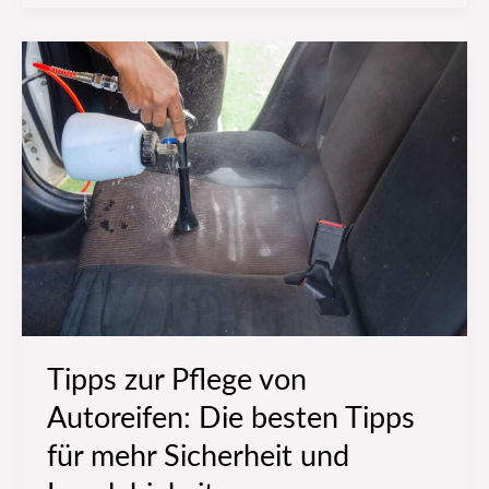
Tipps
zur
Pflege
von
Autoreifen:
Die
besten
Tipps
für
mehr
Sicherheit
Tipps zur Pflege von
und
Autoreifen: Die besten Tipps
Langlebigkeit
für mehr Sicherheit und