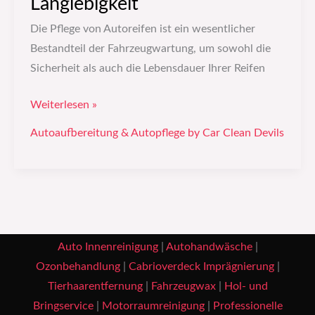
Langlebigkeit
Die Pflege von Autoreifen ist ein wesentlicher
Bestandteil der Fahrzeugwartung, um sowohl die
Sicherheit als auch die Lebensdauer Ihrer Reifen
Weiterlesen »
Autoaufbereitung & Autopflege by Car Clean Devils
Auto Innenreinigung
|
Autohandwäsche
|
Ozonbehandlung
|
Cabrioverdeck Imprägnierung
|
Tierhaarentfernung
|
Fahrzeugwax
|
Hol- und
Bringservice
|
Motorraumreinigung
|
Professionelle