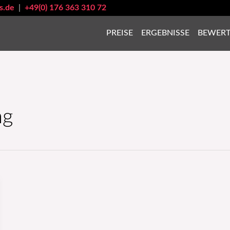
s.de
|
+49(0) 176 363 310 72
PREISE
ERGEBNISSE
BEWER
ng