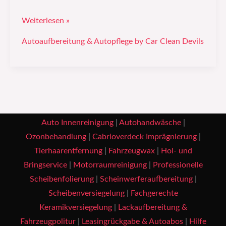
Weiterlesen »
Autoaufbereitung & Autopflege by Car Clean Devils
Auto Innenreinigung
|
Autohandwäsche
|
Ozonbehandlung
|
Cabrioverdeck Imprägnierung
|
Tierhaarentfernung
|
Fahrzeugwax
|
Hol- und
Bringservice
|
Motorraumreinigung
|
Professionelle
Scheibenfolierung
|
Scheinwerferaufbereitung
|
Scheibenversiegelung
|
Fachgerechte
Keramikversiegelung
|
Lackaufbereitung &
Fahrzeugpolitur
|
Leasingrückgabe & Autoabos
|
Hilfe