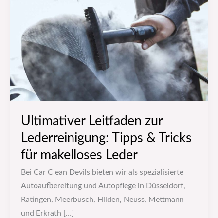
zur
Lederreinigung:
Tipps
&
Tricks
für
makelloses
Leder
Ultimativer Leitfaden zur
Lederreinigung: Tipps & Tricks
für makelloses Leder
Bei Car Clean Devils bieten wir als spezialisierte
Autoaufbereitung und Autopflege in Düsseldorf,
Ratingen, Meerbusch, Hilden, Neuss, Mettmann
und Erkrath […]