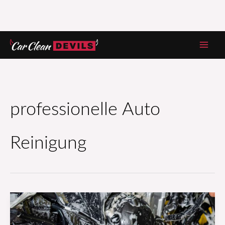
Zum
Inhalt
springen
professionelle Auto
Reinigung
Vesper-
Momente