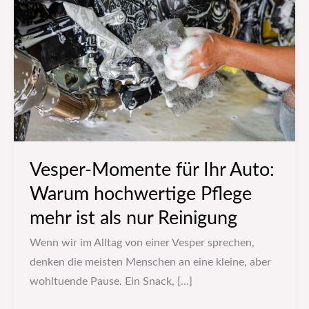
für
Ihr
Auto:
Warum
hochwertige
Pflege
mehr
ist
als
Vesper-Momente für Ihr Auto:
nur
Warum hochwertige Pflege
Reinigung
mehr ist als nur Reinigung
Wenn wir im Alltag von einer Vesper sprechen,
denken die meisten Menschen an eine kleine, aber
wohltuende Pause. Ein Snack, […]