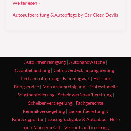
Weiterlesen »
Autoaufbereitung & Autopflege by Car Clean Devils
Auto Innenreinigung
|
Autohandwäsche
|
Ozonbehandlung
|
Cabrioverdeck Imprägnierung
|
Tierhaarentfernung
|
Fahrzeugwax
|
Hol- und
Bringservice
|
Motorraumreinigung
|
Professionelle
Scheibenfolierung
|
Scheinwerferaufbereitung
|
Scheibenversiegelung
|
Fachgerechte
Keramikversiegelung
|
Lackaufbereitung &
Fahrzeugpolitur
|
Leasingrückgabe & Autoabos
|
Hilfe
nach Marderbefall
|
Verkaufsaufbereitung