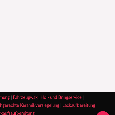
rnung
|
Fahrzeugwax
|
Hol- und Bringservice
|
hgerechte Keramikversiegelung
|
Lackaufbereitung
kaufsaufbereitung