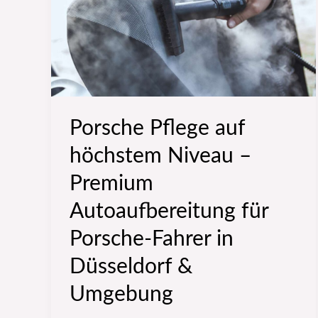
Niveau
–
Premium
Autoaufbereitung
für
Porsche Pflege auf
Porsche-
Fahrer
höchstem Niveau –
in
Premium
Düsseldorf
Autoaufbereitung für
&
Porsche-Fahrer in
Umgebung
Düsseldorf &
Umgebung