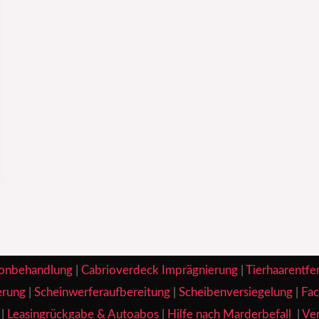
onbehandlung
|
Cabrioverdeck Imprägnierung
|
Tierhaarentfe
erung
|
Scheinwerferaufbereitung
|
Scheibenversiegelung
|
Fac
|
Leasingrückgabe & Autoabos
|
Hilfe nach Marderbefall
|
Ver