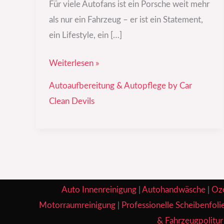
Für viele Autofans ist ein Porsche weit mehr
als nur ein Fahrzeug – er ist ein Statement,
ein Lifestyle, ein […]
Weiterlesen »
Autoaufbereitung & Autopflege by Car
Clean Devils
Auto Innenreinigung
|
Autohandwäsche
|
Oz
Motorraumreinigung
|
Professionelle Scheibenfoli
& Fahrzeugpolitur