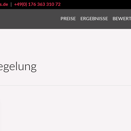
s.de
|
+49(0) 176 363 310 72
PREISE
ERGEBNISSE
BEWER
egelung